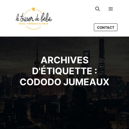
google.com, pub-3496036007503822, DIRECT,
f08c47fec0942fa0
Menu pr
Rechercher
CONTACT
ARCHIVES
D'ÉTIQUETTE :
CODODO JUMEAUX