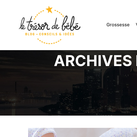
google.com, pub-3496036007503822, DIRECT, f08c47fe
Grossesse
ARCHIVES 