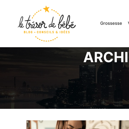
google.com, pub-3496036007503822, DIRECT, f08c47fe
Grossesse
ARCHI